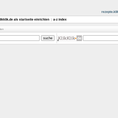
rezepte.kli
likklik.de als startseite einrichten
|
a-z index
len