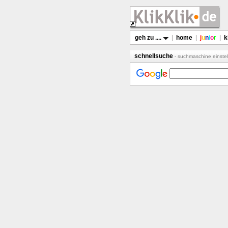
geh zu ....
|
home
|
j
u
n
i
o
r
|
k
schnellsuche
- suchmaschine einstel